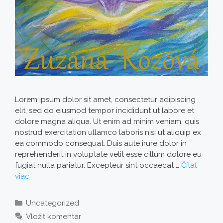
Lorem ipsum dolor sit amet, consectetur adipiscing
elit, sed do eiusmod tempor incididunt ut labore et
dolore magna aliqua. Ut enim ad minim veniam, quis
nostrud exercitation ullamco laboris nisi ut aliquip ex
ea commodo consequat. Duis aute irure dolor in
reprehenderit in voluptate velit esse cillum dolore eu
fugiat nulla pariatur. Excepteur sint occaecat …
Čítať
viac
Kategórie
Uncategorized
Vložiť komentár