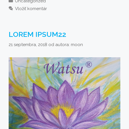
Kategórie
Uncategorized
Vložiť komentár
LOREM IPSUM22
21 septembra, 2018
od autora:
moon