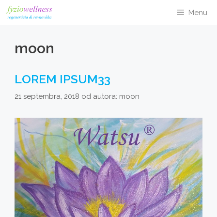
Preskočiť
Menu
na
obsah
moon
LOREM IPSUM33
21 septembra, 2018
od autora:
moon